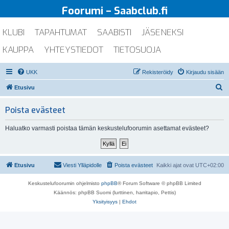
Foorumi – Saabclub.fi
KLUBI
TAPAHTUMAT
SAABISTI
JÄSENEKSI
KAUPPA
YHTEYSTIEDOT
TIETOSUOJA
UKK
Rekisteröidy
Kirjaudu sisään
E
Etusivu
t
Poista evästeet
s
i
Haluatko varmasti poistaa tämän keskustelufoorumin asettamat evästeet?
Etusivu
Viesti Ylläpidolle
Poista evästeet
Kaikki ajat ovat
UTC+02:00
Keskustelufoorumin ohjelmisto
phpBB
® Forum Software © phpBB Limited
Käännös: phpBB Suomi (lurttinen, harritapio, Pettis)
Yksityisyys
|
Ehdot