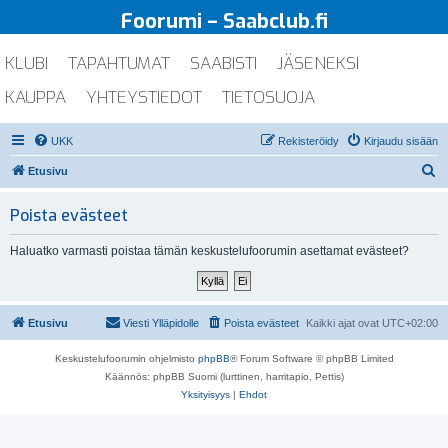
Foorumi – Saabclub.fi
KLUBI
TAPAHTUMAT
SAABISTI
JÄSENEKSI
KAUPPA
YHTEYSTIEDOT
TIETOSUOJA
UKK
Rekisteröidy
Kirjaudu sisään
E
Etusivu
t
Poista evästeet
s
i
Haluatko varmasti poistaa tämän keskustelufoorumin asettamat evästeet?
Etusivu
Viesti Ylläpidolle
Poista evästeet
Kaikki ajat ovat
UTC+02:00
Keskustelufoorumin ohjelmisto
phpBB
® Forum Software © phpBB Limited
Käännös: phpBB Suomi (lurttinen, harritapio, Pettis)
Yksityisyys
|
Ehdot