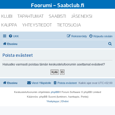
Foorumi – Saabclub.fi
KLUBI
TAPAHTUMAT
SAABISTI
JÄSENEKSI
KAUPPA
YHTEYSTIEDOT
TIETOSUOJA
UKK
Rekisteröidy
Kirjaudu sisään
E
Etusivu
t
Poista evästeet
s
i
Haluatko varmasti poistaa tämän keskustelufoorumin asettamat evästeet?
Etusivu
Viesti Ylläpidolle
Poista evästeet
Kaikki ajat ovat
UTC+02:00
Keskustelufoorumin ohjelmisto
phpBB
® Forum Software © phpBB Limited
Käännös: phpBB Suomi (lurttinen, harritapio, Pettis)
Yksityisyys
|
Ehdot