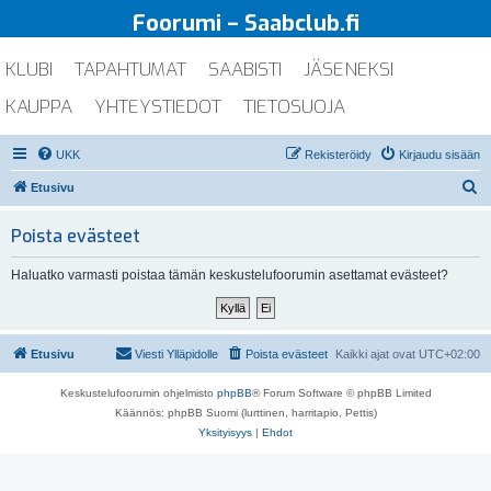
Foorumi – Saabclub.fi
KLUBI
TAPAHTUMAT
SAABISTI
JÄSENEKSI
KAUPPA
YHTEYSTIEDOT
TIETOSUOJA
UKK
Rekisteröidy
Kirjaudu sisään
E
Etusivu
t
Poista evästeet
s
i
Haluatko varmasti poistaa tämän keskustelufoorumin asettamat evästeet?
Etusivu
Viesti Ylläpidolle
Poista evästeet
Kaikki ajat ovat
UTC+02:00
Keskustelufoorumin ohjelmisto
phpBB
® Forum Software © phpBB Limited
Käännös: phpBB Suomi (lurttinen, harritapio, Pettis)
Yksityisyys
|
Ehdot