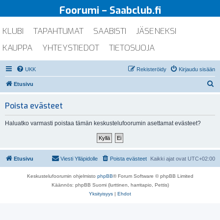
Foorumi – Saabclub.fi
KLUBI
TAPAHTUMAT
SAABISTI
JÄSENEKSI
KAUPPA
YHTEYSTIEDOT
TIETOSUOJA
UKK
Rekisteröidy
Kirjaudu sisään
E
Etusivu
t
Poista evästeet
s
i
Haluatko varmasti poistaa tämän keskustelufoorumin asettamat evästeet?
Etusivu
Viesti Ylläpidolle
Poista evästeet
Kaikki ajat ovat
UTC+02:00
Keskustelufoorumin ohjelmisto
phpBB
® Forum Software © phpBB Limited
Käännös: phpBB Suomi (lurttinen, harritapio, Pettis)
Yksityisyys
|
Ehdot