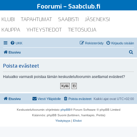
Foorumi – Saabclub.fi
KLUBI
TAPAHTUMAT
SAABISTI
JÄSENEKSI
KAUPPA
YHTEYSTIEDOT
TIETOSUOJA
UKK
Rekisteröidy
Kirjaudu sisään
E
Etusivu
t
Poista evästeet
s
i
Haluatko varmasti poistaa tämän keskustelufoorumin asettamat evästeet?
Etusivu
Viesti Ylläpidolle
Poista evästeet
Kaikki ajat ovat
UTC+02:00
Keskustelufoorumin ohjelmisto
phpBB
® Forum Software © phpBB Limited
Käännös: phpBB Suomi (lurttinen, harritapio, Pettis)
Yksityisyys
|
Ehdot