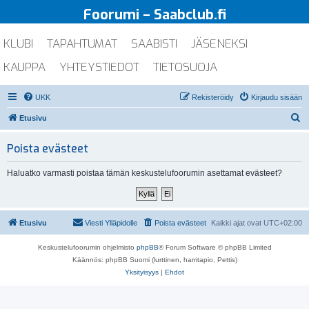
Foorumi – Saabclub.fi
KLUBI
TAPAHTUMAT
SAABISTI
JÄSENEKSI
KAUPPA
YHTEYSTIEDOT
TIETOSUOJA
UKK
Rekisteröidy
Kirjaudu sisään
E
Etusivu
t
Poista evästeet
s
i
Haluatko varmasti poistaa tämän keskustelufoorumin asettamat evästeet?
Etusivu
Viesti Ylläpidolle
Poista evästeet
Kaikki ajat ovat
UTC+02:00
Keskustelufoorumin ohjelmisto
phpBB
® Forum Software © phpBB Limited
Käännös: phpBB Suomi (lurttinen, harritapio, Pettis)
Yksityisyys
|
Ehdot