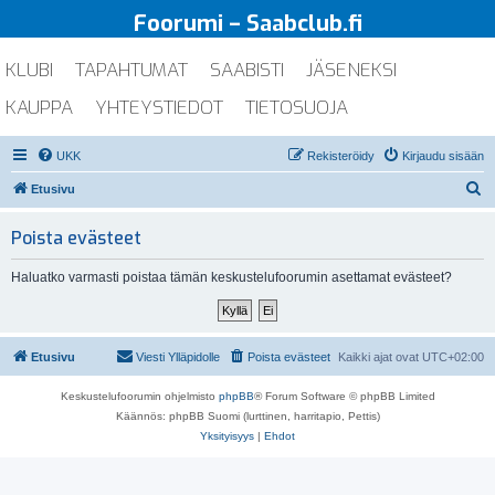
Foorumi – Saabclub.fi
KLUBI
TAPAHTUMAT
SAABISTI
JÄSENEKSI
KAUPPA
YHTEYSTIEDOT
TIETOSUOJA
UKK
Rekisteröidy
Kirjaudu sisään
E
Etusivu
t
Poista evästeet
s
i
Haluatko varmasti poistaa tämän keskustelufoorumin asettamat evästeet?
Etusivu
Viesti Ylläpidolle
Poista evästeet
Kaikki ajat ovat
UTC+02:00
Keskustelufoorumin ohjelmisto
phpBB
® Forum Software © phpBB Limited
Käännös: phpBB Suomi (lurttinen, harritapio, Pettis)
Yksityisyys
|
Ehdot