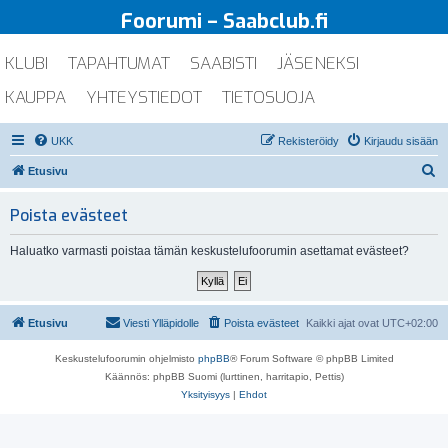
Foorumi – Saabclub.fi
KLUBI
TAPAHTUMAT
SAABISTI
JÄSENEKSI
KAUPPA
YHTEYSTIEDOT
TIETOSUOJA
UKK
Rekisteröidy
Kirjaudu sisään
E
Etusivu
t
Poista evästeet
s
i
Haluatko varmasti poistaa tämän keskustelufoorumin asettamat evästeet?
Etusivu
Viesti Ylläpidolle
Poista evästeet
Kaikki ajat ovat
UTC+02:00
Keskustelufoorumin ohjelmisto
phpBB
® Forum Software © phpBB Limited
Käännös: phpBB Suomi (lurttinen, harritapio, Pettis)
Yksityisyys
|
Ehdot