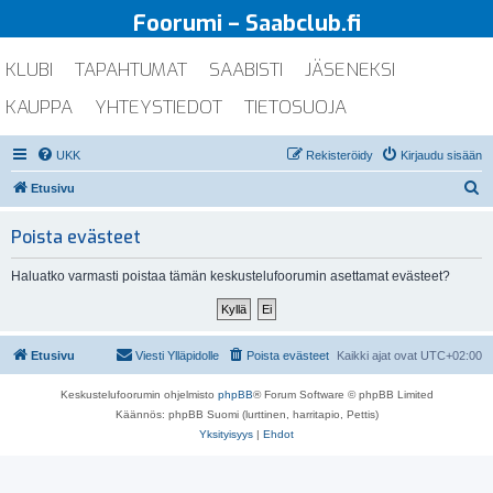
Foorumi – Saabclub.fi
KLUBI
TAPAHTUMAT
SAABISTI
JÄSENEKSI
KAUPPA
YHTEYSTIEDOT
TIETOSUOJA
UKK
Rekisteröidy
Kirjaudu sisään
E
Etusivu
t
Poista evästeet
s
i
Haluatko varmasti poistaa tämän keskustelufoorumin asettamat evästeet?
Etusivu
Viesti Ylläpidolle
Poista evästeet
Kaikki ajat ovat
UTC+02:00
Keskustelufoorumin ohjelmisto
phpBB
® Forum Software © phpBB Limited
Käännös: phpBB Suomi (lurttinen, harritapio, Pettis)
Yksityisyys
|
Ehdot