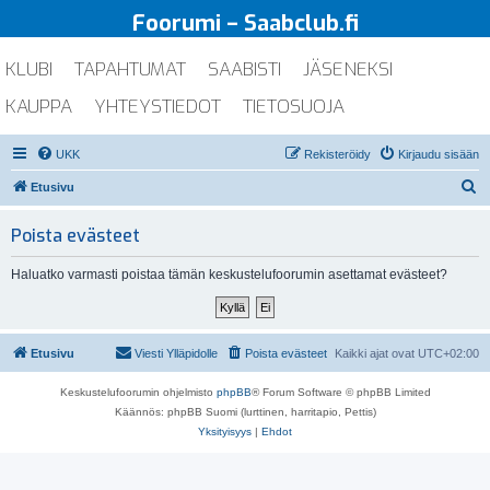
Foorumi – Saabclub.fi
KLUBI
TAPAHTUMAT
SAABISTI
JÄSENEKSI
KAUPPA
YHTEYSTIEDOT
TIETOSUOJA
UKK
Rekisteröidy
Kirjaudu sisään
E
Etusivu
t
Poista evästeet
s
i
Haluatko varmasti poistaa tämän keskustelufoorumin asettamat evästeet?
Etusivu
Viesti Ylläpidolle
Poista evästeet
Kaikki ajat ovat
UTC+02:00
Keskustelufoorumin ohjelmisto
phpBB
® Forum Software © phpBB Limited
Käännös: phpBB Suomi (lurttinen, harritapio, Pettis)
Yksityisyys
|
Ehdot