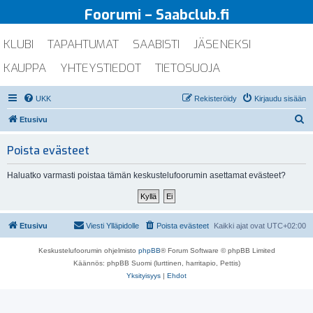
Foorumi – Saabclub.fi
KLUBI
TAPAHTUMAT
SAABISTI
JÄSENEKSI
KAUPPA
YHTEYSTIEDOT
TIETOSUOJA
UKK
Rekisteröidy
Kirjaudu sisään
E
Etusivu
t
Poista evästeet
s
i
Haluatko varmasti poistaa tämän keskustelufoorumin asettamat evästeet?
Etusivu
Viesti Ylläpidolle
Poista evästeet
Kaikki ajat ovat
UTC+02:00
Keskustelufoorumin ohjelmisto
phpBB
® Forum Software © phpBB Limited
Käännös: phpBB Suomi (lurttinen, harritapio, Pettis)
Yksityisyys
|
Ehdot