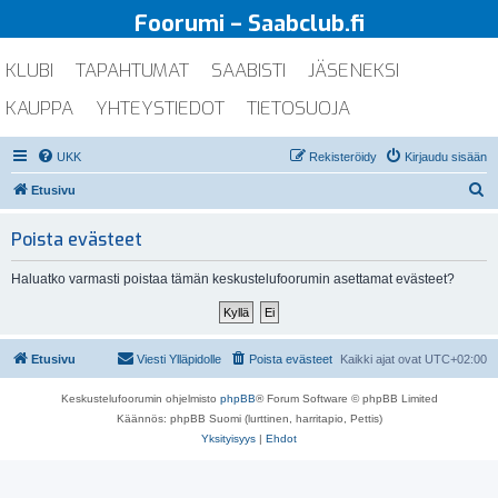
Foorumi – Saabclub.fi
KLUBI
TAPAHTUMAT
SAABISTI
JÄSENEKSI
KAUPPA
YHTEYSTIEDOT
TIETOSUOJA
UKK
Rekisteröidy
Kirjaudu sisään
E
Etusivu
t
Poista evästeet
s
i
Haluatko varmasti poistaa tämän keskustelufoorumin asettamat evästeet?
Etusivu
Viesti Ylläpidolle
Poista evästeet
Kaikki ajat ovat
UTC+02:00
Keskustelufoorumin ohjelmisto
phpBB
® Forum Software © phpBB Limited
Käännös: phpBB Suomi (lurttinen, harritapio, Pettis)
Yksityisyys
|
Ehdot