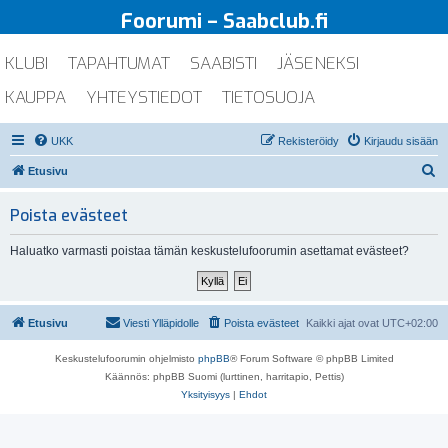
Foorumi – Saabclub.fi
KLUBI
TAPAHTUMAT
SAABISTI
JÄSENEKSI
KAUPPA
YHTEYSTIEDOT
TIETOSUOJA
UKK
Rekisteröidy
Kirjaudu sisään
E
Etusivu
t
Poista evästeet
s
i
Haluatko varmasti poistaa tämän keskustelufoorumin asettamat evästeet?
Etusivu
Viesti Ylläpidolle
Poista evästeet
Kaikki ajat ovat
UTC+02:00
Keskustelufoorumin ohjelmisto
phpBB
® Forum Software © phpBB Limited
Käännös: phpBB Suomi (lurttinen, harritapio, Pettis)
Yksityisyys
|
Ehdot