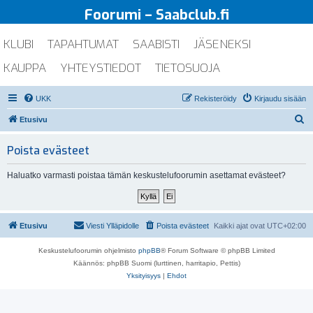
Foorumi – Saabclub.fi
KLUBI
TAPAHTUMAT
SAABISTI
JÄSENEKSI
KAUPPA
YHTEYSTIEDOT
TIETOSUOJA
UKK
Rekisteröidy
Kirjaudu sisään
E
Etusivu
t
Poista evästeet
s
i
Haluatko varmasti poistaa tämän keskustelufoorumin asettamat evästeet?
Etusivu
Viesti Ylläpidolle
Poista evästeet
Kaikki ajat ovat
UTC+02:00
Keskustelufoorumin ohjelmisto
phpBB
® Forum Software © phpBB Limited
Käännös: phpBB Suomi (lurttinen, harritapio, Pettis)
Yksityisyys
|
Ehdot