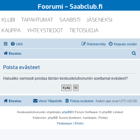
Foorumi – Saabclub.fi
KLUBI
TAPAHTUMAT
SAABISTI
JÄSENEKSI
KAUPPA
YHTEYSTIEDOT
TIETOSUOJA
UKK
Rekisteröidy
Kirjaudu sisään
E
Etusivu
t
Poista evästeet
s
i
Haluatko varmasti poistaa tämän keskustelufoorumin asettamat evästeet?
Etusivu
Viesti Ylläpidolle
Poista evästeet
Kaikki ajat ovat
UTC+02:00
Keskustelufoorumin ohjelmisto
phpBB
® Forum Software © phpBB Limited
Käännös: phpBB Suomi (lurttinen, harritapio, Pettis)
Yksityisyys
|
Ehdot