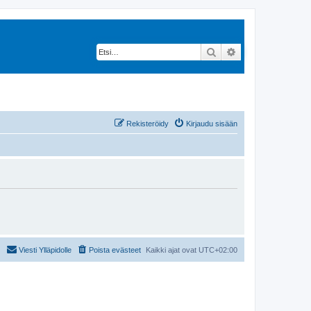
Etsi
Tarkennettu hak
Rekisteröidy
Kirjaudu sisään
Viesti Ylläpidolle
Poista evästeet
Kaikki ajat ovat
UTC+02:00