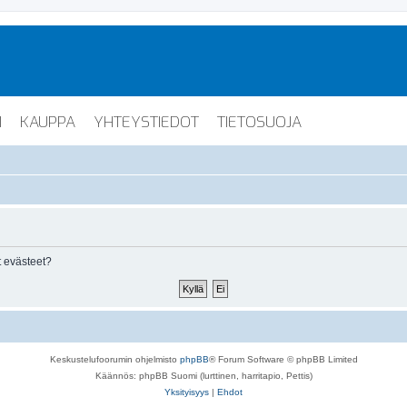
I
KAUPPA
YHTEYSTIEDOT
TIETOSUOJA
 evästeet?
Keskustelufoorumin ohjelmisto
phpBB
® Forum Software © phpBB Limited
Käännös: phpBB Suomi (lurttinen, harritapio, Pettis)
Yksityisyys
|
Ehdot