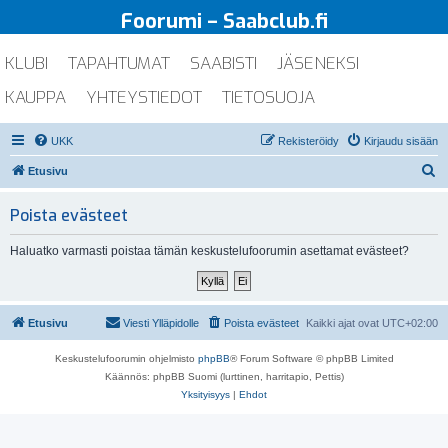
Foorumi – Saabclub.fi
KLUBI
TAPAHTUMAT
SAABISTI
JÄSENEKSI
KAUPPA
YHTEYSTIEDOT
TIETOSUOJA
UKK
Rekisteröidy
Kirjaudu sisään
E
Etusivu
t
Poista evästeet
s
i
Haluatko varmasti poistaa tämän keskustelufoorumin asettamat evästeet?
Etusivu
Viesti Ylläpidolle
Poista evästeet
Kaikki ajat ovat
UTC+02:00
Keskustelufoorumin ohjelmisto
phpBB
® Forum Software © phpBB Limited
Käännös: phpBB Suomi (lurttinen, harritapio, Pettis)
Yksityisyys
|
Ehdot