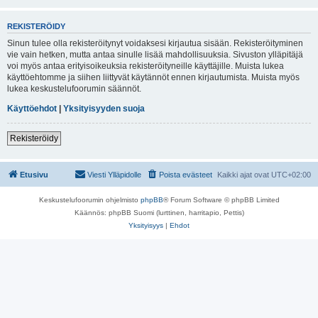
REKISTERÖIDY
Sinun tulee olla rekisteröitynyt voidaksesi kirjautua sisään. Rekisteröityminen
vie vain hetken, mutta antaa sinulle lisää mahdollisuuksia. Sivuston ylläpitäjä
voi myös antaa erityisoikeuksia rekisteröityneille käyttäjille. Muista lukea
käyttöehtomme ja siihen liittyvät käytännöt ennen kirjautumista. Muista myös
lukea keskustelufoorumin säännöt.
Käyttöehdot
|
Yksityisyyden suoja
Rekisteröidy
Etusivu
Viesti Ylläpidolle
Poista evästeet
Kaikki ajat ovat
UTC+02:00
Keskustelufoorumin ohjelmisto
phpBB
® Forum Software © phpBB Limited
Käännös: phpBB Suomi (lurttinen, harritapio, Pettis)
Yksityisyys
|
Ehdot