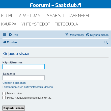
Foorumi – Saabclub.fi
KLUBI
TAPAHTUMAT
SAABISTI
JÄSENEKSI
KAUPPA
YHTEYSTIEDOT
TIETOSUOJA
UKK
Rekisteröidy
Kirjaudu sisään
E
Etusivu
t
Kirjaudu sisään
s
i
Käyttäjätunnus:
Salasana:
Unohdin salasanani
Lähetä tunnusten aktivointiviesti uudelleen
Muista minut
Piilota käyttäjätunnukseni tällä kertaa