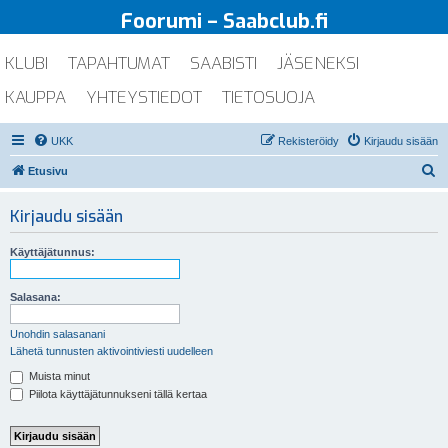
Foorumi – Saabclub.fi
KLUBI
TAPAHTUMAT
SAABISTI
JÄSENEKSI
KAUPPA
YHTEYSTIEDOT
TIETOSUOJA
UKK
Rekisteröidy
Kirjaudu sisään
E
Etusivu
t
Kirjaudu sisään
s
i
Käyttäjätunnus:
Salasana:
Unohdin salasanani
Lähetä tunnusten aktivointiviesti uudelleen
Muista minut
Piilota käyttäjätunnukseni tällä kertaa