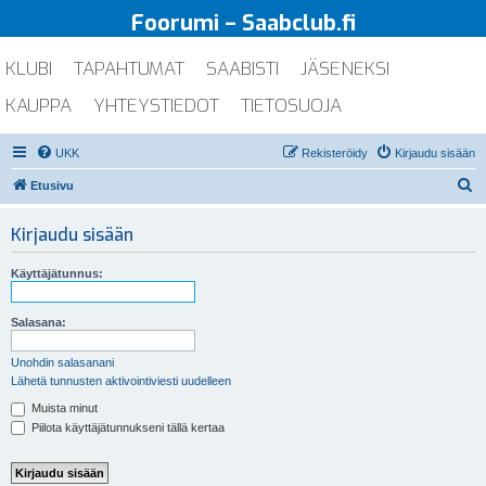
Foorumi – Saabclub.fi
KLUBI
TAPAHTUMAT
SAABISTI
JÄSENEKSI
KAUPPA
YHTEYSTIEDOT
TIETOSUOJA
UKK
Rekisteröidy
Kirjaudu sisään
E
Etusivu
t
Kirjaudu sisään
s
i
Käyttäjätunnus:
Salasana:
Unohdin salasanani
Lähetä tunnusten aktivointiviesti uudelleen
Muista minut
Piilota käyttäjätunnukseni tällä kertaa