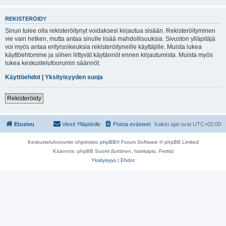
REKISTERÖIDY
Sinun tulee olla rekisteröitynyt voidaksesi kirjautua sisään. Rekisteröityminen
vie vain hetken, mutta antaa sinulle lisää mahdollisuuksia. Sivuston ylläpitäjä
voi myös antaa erityisoikeuksia rekisteröityneille käyttäjille. Muista lukea
käyttöehtomme ja siihen liittyvät käytännöt ennen kirjautumista. Muista myös
lukea keskustelufoorumin säännöt.
Käyttöehdot
|
Yksityisyyden suoja
Rekisteröidy
Etusivu
Viesti Ylläpidolle
Poista evästeet
Kaikki ajat ovat
UTC+02:00
Keskustelufoorumin ohjelmisto
phpBB
® Forum Software © phpBB Limited
Käännös: phpBB Suomi (lurttinen, harritapio, Pettis)
Yksityisyys
|
Ehdot