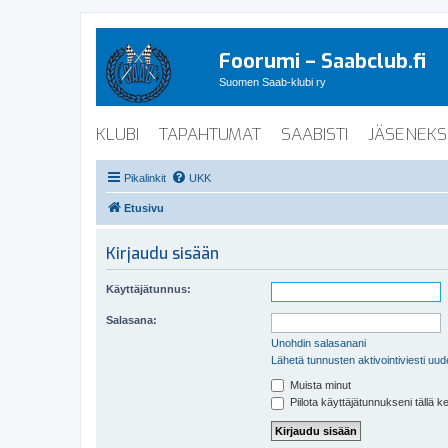
Foorumi – Saabclub.fi
Suomen Saab-klubi ry
KLUBI
TAPAHTUMAT
SAABISTI
JÄSENEKS
Pikalinkit
UKK
Etusivu
Kirjaudu sisään
Käyttäjätunnus:
Salasana:
Unohdin salasanani
Lähetä tunnusten aktivointiviesti uud
Muista minut
Piilota käyttäjätunnukseni tällä k