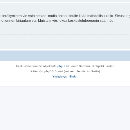
isteröityminen vie vain hetken, mutta antaa sinulle lisää mahdollisuuksia. Sivuston y
tännöt ennen kirjautumista. Muista myös lukea keskustelufoorumin säännöt.
Keskustelufoorumin ohjelmisto
phpBB
® Forum Software © phpBB Limited
Käännös: phpBB Suomi (lurttinen, harritapio, Pettis)
Yksityisyys
|
Ehdot