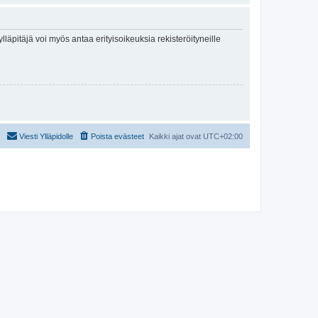
lläpitäjä voi myös antaa erityisoikeuksia rekisteröityneille
Viesti Ylläpidolle
Poista evästeet
Kaikki ajat ovat
UTC+02:00