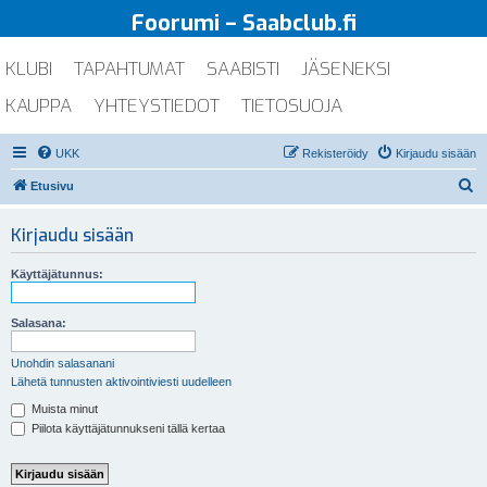
Foorumi – Saabclub.fi
KLUBI
TAPAHTUMAT
SAABISTI
JÄSENEKSI
KAUPPA
YHTEYSTIEDOT
TIETOSUOJA
UKK
Rekisteröidy
Kirjaudu sisään
E
Etusivu
t
Kirjaudu sisään
s
i
Käyttäjätunnus:
Salasana:
Unohdin salasanani
Lähetä tunnusten aktivointiviesti uudelleen
Muista minut
Piilota käyttäjätunnukseni tällä kertaa