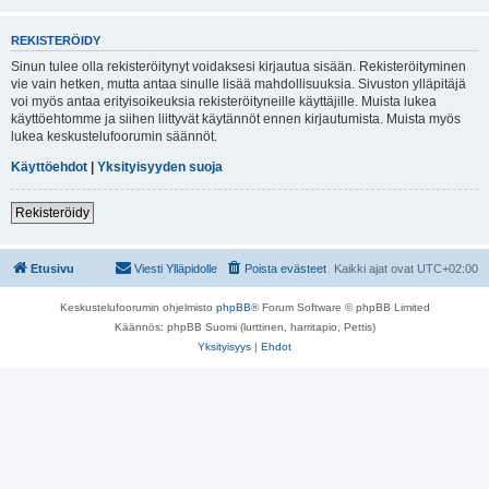
REKISTERÖIDY
Sinun tulee olla rekisteröitynyt voidaksesi kirjautua sisään. Rekisteröityminen
vie vain hetken, mutta antaa sinulle lisää mahdollisuuksia. Sivuston ylläpitäjä
voi myös antaa erityisoikeuksia rekisteröityneille käyttäjille. Muista lukea
käyttöehtomme ja siihen liittyvät käytännöt ennen kirjautumista. Muista myös
lukea keskustelufoorumin säännöt.
Käyttöehdot
|
Yksityisyyden suoja
Rekisteröidy
Etusivu
Viesti Ylläpidolle
Poista evästeet
Kaikki ajat ovat
UTC+02:00
Keskustelufoorumin ohjelmisto
phpBB
® Forum Software © phpBB Limited
Käännös: phpBB Suomi (lurttinen, harritapio, Pettis)
Yksityisyys
|
Ehdot