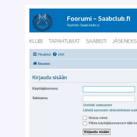
Foorumi – Saabclub.fi
Suomen Saab-klubi ry
KLUBI
TAPAHTUMAT
SAABISTI
JÄSENEKS
Pikalinkit
UKK
Etusivu
Kirjaudu sisään
Käyttäjätunnus:
Salasana:
Unohdin salasanani
Lähetä tunnusten aktivointiviesti uud
Muista minut
Piilota käyttäjätunnukseni tällä k