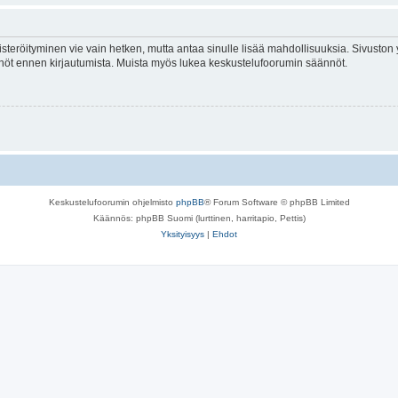
isteröityminen vie vain hetken, mutta antaa sinulle lisää mahdollisuuksia. Sivuston y
tännöt ennen kirjautumista. Muista myös lukea keskustelufoorumin säännöt.
Keskustelufoorumin ohjelmisto
phpBB
® Forum Software © phpBB Limited
Käännös: phpBB Suomi (lurttinen, harritapio, Pettis)
Yksityisyys
|
Ehdot