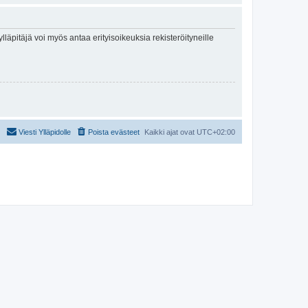
lläpitäjä voi myös antaa erityisoikeuksia rekisteröityneille
Viesti Ylläpidolle
Poista evästeet
Kaikki ajat ovat
UTC+02:00