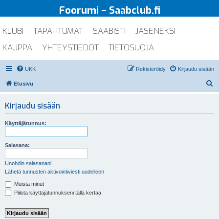
Foorumi – Saabclub.fi
KLUBI
TAPAHTUMAT
SAABISTI
JÄSENEKSI
KAUPPA
YHTEYSTIEDOT
TIETOSUOJA
UKK
Rekisteröidy
Kirjaudu sisään
E
Etusivu
t
Kirjaudu sisään
s
i
Käyttäjätunnus:
Salasana:
Unohdin salasanani
Lähetä tunnusten aktivointiviesti uudelleen
Muista minut
Piilota käyttäjätunnukseni tällä kertaa