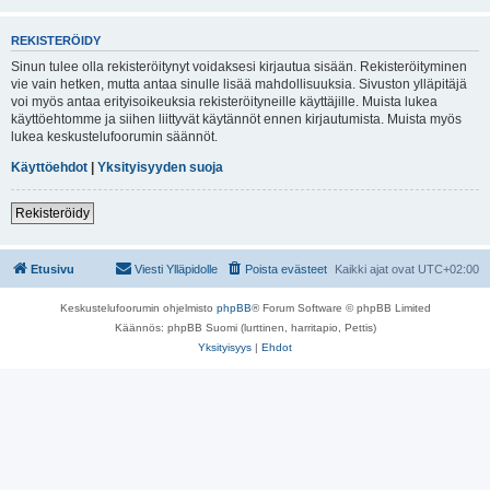
REKISTERÖIDY
Sinun tulee olla rekisteröitynyt voidaksesi kirjautua sisään. Rekisteröityminen
vie vain hetken, mutta antaa sinulle lisää mahdollisuuksia. Sivuston ylläpitäjä
voi myös antaa erityisoikeuksia rekisteröityneille käyttäjille. Muista lukea
käyttöehtomme ja siihen liittyvät käytännöt ennen kirjautumista. Muista myös
lukea keskustelufoorumin säännöt.
Käyttöehdot
|
Yksityisyyden suoja
Rekisteröidy
Etusivu
Viesti Ylläpidolle
Poista evästeet
Kaikki ajat ovat
UTC+02:00
Keskustelufoorumin ohjelmisto
phpBB
® Forum Software © phpBB Limited
Käännös: phpBB Suomi (lurttinen, harritapio, Pettis)
Yksityisyys
|
Ehdot