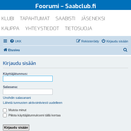
Foorumi – Saabclub.fi
KLUBI
TAPAHTUMAT
SAABISTI
JÄSENEKSI
KAUPPA
YHTEYSTIEDOT
TIETOSUOJA
UKK
Rekisteröidy
Kirjaudu sisään
E
Etusivu
t
Kirjaudu sisään
s
i
Käyttäjätunnus:
Salasana:
Unohdin salasanani
Lähetä tunnusten aktivointiviesti uudelleen
Muista minut
Piilota käyttäjätunnukseni tällä kertaa