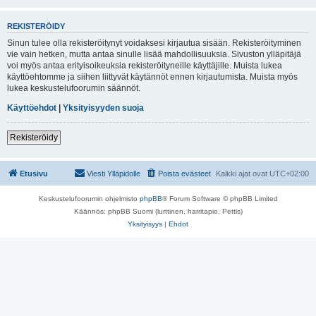
REKISTERÖIDY
Sinun tulee olla rekisteröitynyt voidaksesi kirjautua sisään. Rekisteröityminen
vie vain hetken, mutta antaa sinulle lisää mahdollisuuksia. Sivuston ylläpitäjä
voi myös antaa erityisoikeuksia rekisteröityneille käyttäjille. Muista lukea
käyttöehtomme ja siihen liittyvät käytännöt ennen kirjautumista. Muista myös
lukea keskustelufoorumin säännöt.
Käyttöehdot
|
Yksityisyyden suoja
Rekisteröidy
Etusivu
Viesti Ylläpidolle
Poista evästeet
Kaikki ajat ovat
UTC+02:00
Keskustelufoorumin ohjelmisto
phpBB
® Forum Software © phpBB Limited
Käännös: phpBB Suomi (lurttinen, harritapio, Pettis)
Yksityisyys
|
Ehdot