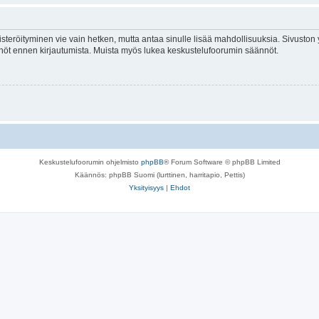
isteröityminen vie vain hetken, mutta antaa sinulle lisää mahdollisuuksia. Sivuston y
tännöt ennen kirjautumista. Muista myös lukea keskustelufoorumin säännöt.
Keskustelufoorumin ohjelmisto
phpBB
® Forum Software © phpBB Limited
Käännös: phpBB Suomi (lurttinen, harritapio, Pettis)
Yksityisyys
|
Ehdot