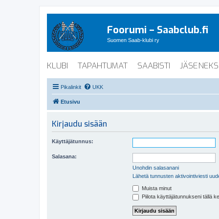
Foorumi – Saabclub.fi
Suomen Saab-klubi ry
KLUBI
TAPAHTUMAT
SAABISTI
JÄSENEKS
Pikalinkit
UKK
Etusivu
Kirjaudu sisään
Käyttäjätunnus:
Salasana:
Unohdin salasanani
Lähetä tunnusten aktivointiviesti uud
Muista minut
Piilota käyttäjätunnukseni tällä k