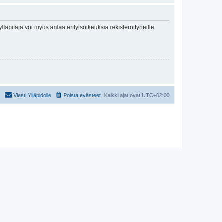
lläpitäjä voi myös antaa erityisoikeuksia rekisteröityneille
Viesti Ylläpidolle
Poista evästeet
Kaikki ajat ovat
UTC+02:00