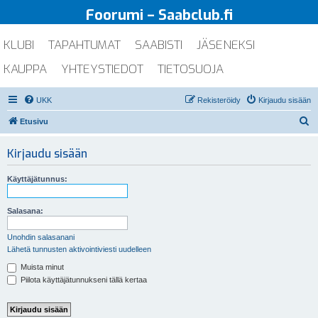
Foorumi – Saabclub.fi
KLUBI
TAPAHTUMAT
SAABISTI
JÄSENEKSI
KAUPPA
YHTEYSTIEDOT
TIETOSUOJA
UKK
Rekisteröidy
Kirjaudu sisään
E
Etusivu
t
Kirjaudu sisään
s
i
Käyttäjätunnus:
Salasana:
Unohdin salasanani
Lähetä tunnusten aktivointiviesti uudelleen
Muista minut
Piilota käyttäjätunnukseni tällä kertaa