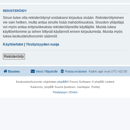
REKISTERÖIDY
Sinun tulee olla rekisteröitynyt voidaksesi kirjautua sisään. Rekisteröityminen
vie vain hetken, mutta antaa sinulle lisää mahdollisuuksia. Sivuston ylläpitäjä
voi myös antaa erityisoikeuksia rekisteröityneille käyttäjille. Muista lukea
käyttöehtomme ja siihen liittyvät käytännöt ennen kirjautumista. Muista myös
lukea keskustelufoorumin säännöt.
Käyttöehdot
|
Yksityisyyden suoja
Rekisteröidy
Etusivu
Viesti Ylläpidolle
Poista evästeet
Kaikki ajat ovat
UTC+02:00
Keskustelufoorumin ohjelmisto
phpBB
® Forum Software © phpBB Limited
Käännös: phpBB Suomi (lurttinen, harritapio, Pettis)
Yksityisyys
|
Ehdot