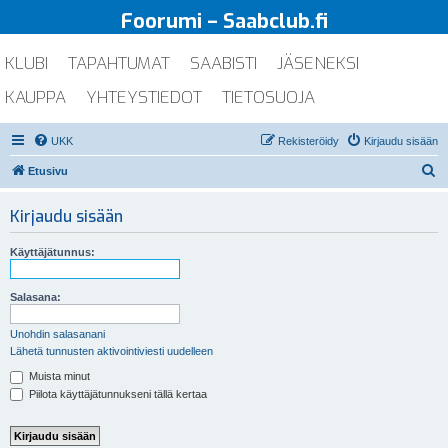
Foorumi – Saabclub.fi
KLUBI
TAPAHTUMAT
SAABISTI
JÄSENEKSI
KAUPPA
YHTEYSTIEDOT
TIETOSUOJA
UKK
Rekisteröidy
Kirjaudu sisään
E
Etusivu
t
Kirjaudu sisään
s
i
Käyttäjätunnus:
Salasana:
Unohdin salasanani
Lähetä tunnusten aktivointiviesti uudelleen
Muista minut
Piilota käyttäjätunnukseni tällä kertaa