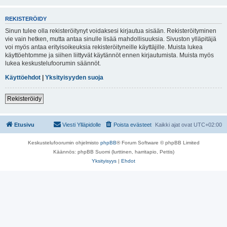
REKISTERÖIDY
Sinun tulee olla rekisteröitynyt voidaksesi kirjautua sisään. Rekisteröityminen
vie vain hetken, mutta antaa sinulle lisää mahdollisuuksia. Sivuston ylläpitäjä
voi myös antaa erityisoikeuksia rekisteröityneille käyttäjille. Muista lukea
käyttöehtomme ja siihen liittyvät käytännöt ennen kirjautumista. Muista myös
lukea keskustelufoorumin säännöt.
Käyttöehdot
|
Yksityisyyden suoja
Rekisteröidy
Etusivu
Viesti Ylläpidolle
Poista evästeet
Kaikki ajat ovat
UTC+02:00
Keskustelufoorumin ohjelmisto
phpBB
® Forum Software © phpBB Limited
Käännös: phpBB Suomi (lurttinen, harritapio, Pettis)
Yksityisyys
|
Ehdot