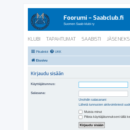
Foorumi – Saabclub.fi
Suomen Saab-klubi ry
KLUBI
TAPAHTUMAT
SAABISTI
JÄSENEKS
Pikalinkit
UKK
Etusivu
Kirjaudu sisään
Käyttäjätunnus:
Salasana:
Unohdin salasanani
Lähetä tunnusten aktivointiviesti uud
Muista minut
Piilota käyttäjätunnukseni tällä k