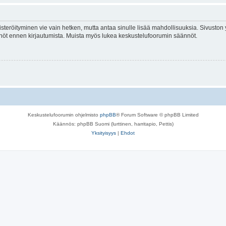
isteröityminen vie vain hetken, mutta antaa sinulle lisää mahdollisuuksia. Sivuston y
tännöt ennen kirjautumista. Muista myös lukea keskustelufoorumin säännöt.
Keskustelufoorumin ohjelmisto
phpBB
® Forum Software © phpBB Limited
Käännös: phpBB Suomi (lurttinen, harritapio, Pettis)
Yksityisyys
|
Ehdot