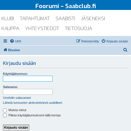
Foorumi – Saabclub.fi
KLUBI
TAPAHTUMAT
SAABISTI
JÄSENEKSI
KAUPPA
YHTEYSTIEDOT
TIETOSUOJA
UKK
Rekisteröidy
Kirjaudu sisään
E
Etusivu
t
Kirjaudu sisään
s
i
Käyttäjätunnus:
Salasana:
Unohdin salasanani
Lähetä tunnusten aktivointiviesti uudelleen
Muista minut
Piilota käyttäjätunnukseni tällä kertaa