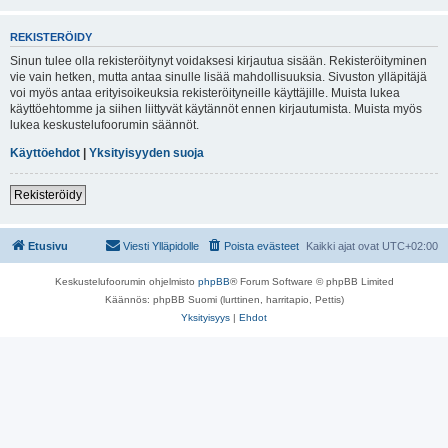
REKISTERÖIDY
Sinun tulee olla rekisteröitynyt voidaksesi kirjautua sisään. Rekisteröityminen
vie vain hetken, mutta antaa sinulle lisää mahdollisuuksia. Sivuston ylläpitäjä
voi myös antaa erityisoikeuksia rekisteröityneille käyttäjille. Muista lukea
käyttöehtomme ja siihen liittyvät käytännöt ennen kirjautumista. Muista myös
lukea keskustelufoorumin säännöt.
Käyttöehdot
|
Yksityisyyden suoja
Rekisteröidy
Etusivu
Viesti Ylläpidolle
Poista evästeet
Kaikki ajat ovat
UTC+02:00
Keskustelufoorumin ohjelmisto
phpBB
® Forum Software © phpBB Limited
Käännös: phpBB Suomi (lurttinen, harritapio, Pettis)
Yksityisyys
|
Ehdot