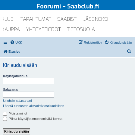
Foorumi – Saabclub.fi
KLUBI
TAPAHTUMAT
SAABISTI
JÄSENEKSI
KAUPPA
YHTEYSTIEDOT
TIETOSUOJA
UKK
Rekisteröidy
Kirjaudu sisään
E
Etusivu
t
Kirjaudu sisään
s
i
Käyttäjätunnus:
Salasana:
Unohdin salasanani
Lähetä tunnusten aktivointiviesti uudelleen
Muista minut
Piilota käyttäjätunnukseni tällä kertaa