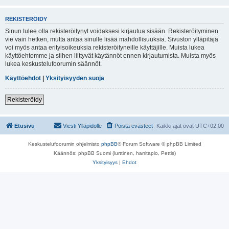
REKISTERÖIDY
Sinun tulee olla rekisteröitynyt voidaksesi kirjautua sisään. Rekisteröityminen
vie vain hetken, mutta antaa sinulle lisää mahdollisuuksia. Sivuston ylläpitäjä
voi myös antaa erityisoikeuksia rekisteröityneille käyttäjille. Muista lukea
käyttöehtomme ja siihen liittyvät käytännöt ennen kirjautumista. Muista myös
lukea keskustelufoorumin säännöt.
Käyttöehdot
|
Yksityisyyden suoja
Rekisteröidy
Etusivu
Viesti Ylläpidolle
Poista evästeet
Kaikki ajat ovat
UTC+02:00
Keskustelufoorumin ohjelmisto
phpBB
® Forum Software © phpBB Limited
Käännös: phpBB Suomi (lurttinen, harritapio, Pettis)
Yksityisyys
|
Ehdot