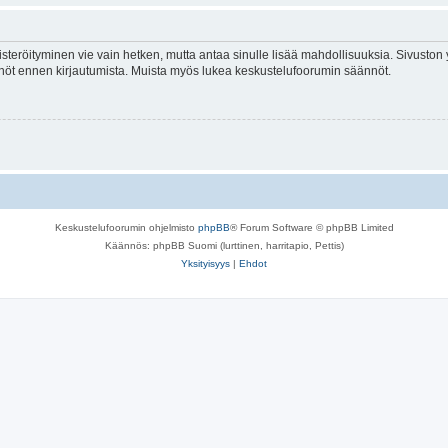
isteröityminen vie vain hetken, mutta antaa sinulle lisää mahdollisuuksia. Sivuston y
tännöt ennen kirjautumista. Muista myös lukea keskustelufoorumin säännöt.
Keskustelufoorumin ohjelmisto
phpBB
® Forum Software © phpBB Limited
Käännös: phpBB Suomi (lurttinen, harritapio, Pettis)
Yksityisyys
|
Ehdot