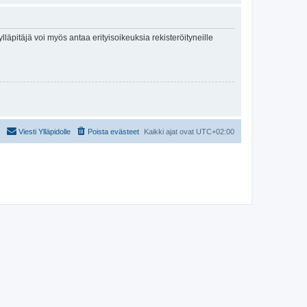
lläpitäjä voi myös antaa erityisoikeuksia rekisteröityneille
Viesti Ylläpidolle
Poista evästeet
Kaikki ajat ovat
UTC+02:00