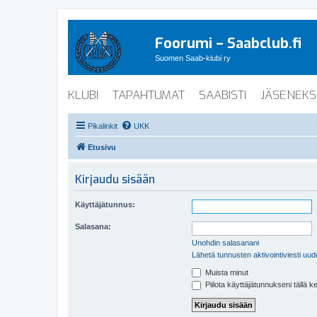
Foorumi – Saabclub.fi
Suomen Saab-klubi ry
KLUBI
TAPAHTUMAT
SAABISTI
JÄSENEKS
Pikalinkit
UKK
Etusivu
Kirjaudu sisään
Käyttäjätunnus:
Salasana:
Unohdin salasanani
Lähetä tunnusten aktivointiviesti uud
Muista minut
Piilota käyttäjätunnukseni tällä k