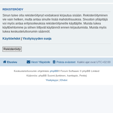
REKISTERÖIDY
Sinun tulee olla rekisteröitynyt voidaksesi kirjautua sisään. Rekisteröityminen
vie vain hetken, mutta antaa sinulle lisää mahdollisuuksia. Sivuston ylläpitäjä
voi myös antaa erityisoikeuksia rekisteröityneille käyttäjille. Muista lukea
käyttöehtomme ja siihen liittyvät käytännöt ennen kirjautumista. Muista myös
lukea keskustelufoorumin säännöt.
Käyttöehdot
|
Yksityisyyden suoja
Rekisteröidy
Etusivu
Viesti Ylläpidolle
Poista evästeet
Kaikki ajat ovat
UTC+02:00
Keskustelufoorumin ohjelmisto
phpBB
® Forum Software © phpBB Limited
Käännös: phpBB Suomi (lurttinen, harritapio, Pettis)
Yksityisyys
|
Ehdot