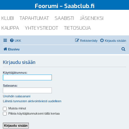
Foorumi – Saabclub.fi
KLUBI
TAPAHTUMAT
SAABISTI
JÄSENEKSI
KAUPPA
YHTEYSTIEDOT
TIETOSUOJA
UKK
Rekisteröidy
Kirjaudu sisään
E
Etusivu
t
Kirjaudu sisään
s
i
Käyttäjätunnus:
Salasana:
Unohdin salasanani
Lähetä tunnusten aktivointiviesti uudelleen
Muista minut
Piilota käyttäjätunnukseni tällä kertaa