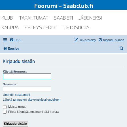
Foorumi – Saabclub.fi
KLUBI
TAPAHTUMAT
SAABISTI
JÄSENEKSI
KAUPPA
YHTEYSTIEDOT
TIETOSUOJA
UKK
Rekisteröidy
Kirjaudu sisään
E
Etusivu
t
Kirjaudu sisään
s
i
Käyttäjätunnus:
Salasana:
Unohdin salasanani
Lähetä tunnusten aktivointiviesti uudelleen
Muista minut
Piilota käyttäjätunnukseni tällä kertaa