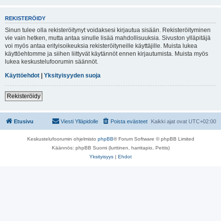
REKISTERÖIDY
Sinun tulee olla rekisteröitynyt voidaksesi kirjautua sisään. Rekisteröityminen
vie vain hetken, mutta antaa sinulle lisää mahdollisuuksia. Sivuston ylläpitäjä
voi myös antaa erityisoikeuksia rekisteröityneille käyttäjille. Muista lukea
käyttöehtomme ja siihen liittyvät käytännöt ennen kirjautumista. Muista myös
lukea keskustelufoorumin säännöt.
Käyttöehdot
|
Yksityisyyden suoja
Rekisteröidy
Etusivu
Viesti Ylläpidolle
Poista evästeet
Kaikki ajat ovat
UTC+02:00
Keskustelufoorumin ohjelmisto
phpBB
® Forum Software © phpBB Limited
Käännös: phpBB Suomi (lurttinen, harritapio, Pettis)
Yksityisyys
|
Ehdot