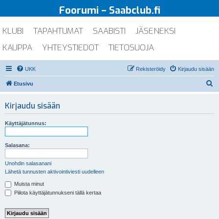
Foorumi – Saabclub.fi
KLUBI
TAPAHTUMAT
SAABISTI
JÄSENEKSI
KAUPPA
YHTEYSTIEDOT
TIETOSUOJA
UKK
Rekisteröidy
Kirjaudu sisään
E
Etusivu
t
Kirjaudu sisään
s
i
Käyttäjätunnus:
Salasana:
Unohdin salasanani
Lähetä tunnusten aktivointiviesti uudelleen
Muista minut
Piilota käyttäjätunnukseni tällä kertaa