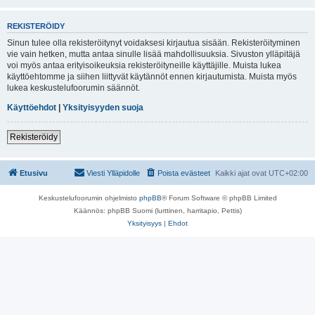
REKISTERÖIDY
Sinun tulee olla rekisteröitynyt voidaksesi kirjautua sisään. Rekisteröityminen
vie vain hetken, mutta antaa sinulle lisää mahdollisuuksia. Sivuston ylläpitäjä
voi myös antaa erityisoikeuksia rekisteröityneille käyttäjille. Muista lukea
käyttöehtomme ja siihen liittyvät käytännöt ennen kirjautumista. Muista myös
lukea keskustelufoorumin säännöt.
Käyttöehdot
|
Yksityisyyden suoja
Rekisteröidy
Etusivu
Viesti Ylläpidolle
Poista evästeet
Kaikki ajat ovat
UTC+02:00
Keskustelufoorumin ohjelmisto
phpBB
® Forum Software © phpBB Limited
Käännös: phpBB Suomi (lurttinen, harritapio, Pettis)
Yksityisyys
|
Ehdot