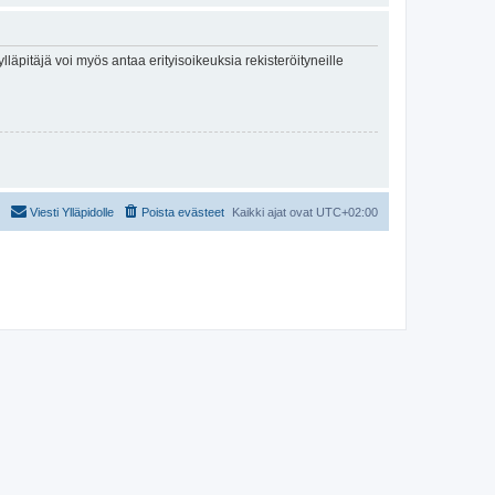
lläpitäjä voi myös antaa erityisoikeuksia rekisteröityneille
Viesti Ylläpidolle
Poista evästeet
Kaikki ajat ovat
UTC+02:00