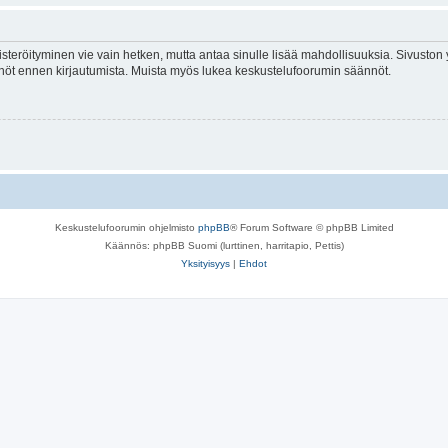
isteröityminen vie vain hetken, mutta antaa sinulle lisää mahdollisuuksia. Sivuston y
tännöt ennen kirjautumista. Muista myös lukea keskustelufoorumin säännöt.
Keskustelufoorumin ohjelmisto
phpBB
® Forum Software © phpBB Limited
Käännös: phpBB Suomi (lurttinen, harritapio, Pettis)
Yksityisyys
|
Ehdot