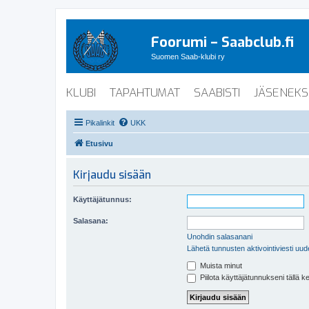
Foorumi – Saabclub.fi
Suomen Saab-klubi ry
KLUBI
TAPAHTUMAT
SAABISTI
JÄSENEKS
Pikalinkit
UKK
Etusivu
Kirjaudu sisään
Käyttäjätunnus:
Salasana:
Unohdin salasanani
Lähetä tunnusten aktivointiviesti uud
Muista minut
Piilota käyttäjätunnukseni tällä k