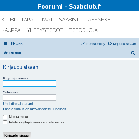
Foorumi – Saabclub.fi
KLUBI
TAPAHTUMAT
SAABISTI
JÄSENEKSI
KAUPPA
YHTEYSTIEDOT
TIETOSUOJA
UKK
Rekisteröidy
Kirjaudu sisään
E
Etusivu
t
Kirjaudu sisään
s
i
Käyttäjätunnus:
Salasana:
Unohdin salasanani
Lähetä tunnusten aktivointiviesti uudelleen
Muista minut
Piilota käyttäjätunnukseni tällä kertaa