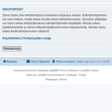
REKISTERÖIDY
Sinun tulee olla rekisteröitynyt voidaksesi kirjautua sisään. Rekisteröityminen
vie vain hetken, mutta antaa sinulle lisää mahdollisuuksia. Sivuston ylläpitäjä
voi myös antaa erityisoikeuksia rekisteröityneille käyttäjille. Muista lukea
käyttöehtomme ja siihen liittyvät käytännöt ennen kirjautumista. Muista myös
lukea keskustelufoorumin säännöt.
Käyttöehdot
|
Yksityisyyden suoja
Rekisteröidy
Etusivu
Viesti Ylläpidolle
Poista evästeet
Kaikki ajat ovat
UTC+02:00
Keskustelufoorumin ohjelmisto
phpBB
® Forum Software © phpBB Limited
Käännös: phpBB Suomi (lurttinen, harritapio, Pettis)
Yksityisyys
|
Ehdot