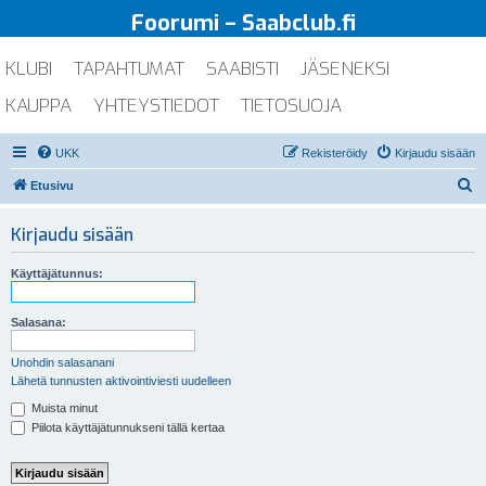
Foorumi – Saabclub.fi
KLUBI
TAPAHTUMAT
SAABISTI
JÄSENEKSI
KAUPPA
YHTEYSTIEDOT
TIETOSUOJA
UKK
Rekisteröidy
Kirjaudu sisään
E
Etusivu
t
Kirjaudu sisään
s
i
Käyttäjätunnus:
Salasana:
Unohdin salasanani
Lähetä tunnusten aktivointiviesti uudelleen
Muista minut
Piilota käyttäjätunnukseni tällä kertaa