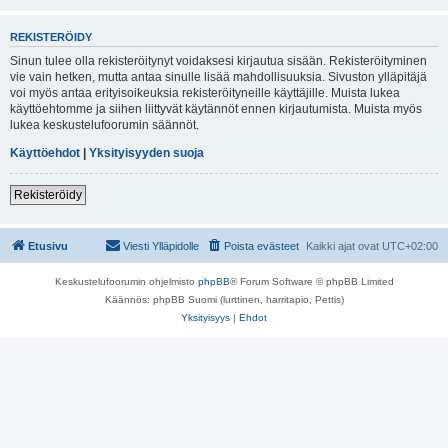
REKISTERÖIDY
Sinun tulee olla rekisteröitynyt voidaksesi kirjautua sisään. Rekisteröityminen
vie vain hetken, mutta antaa sinulle lisää mahdollisuuksia. Sivuston ylläpitäjä
voi myös antaa erityisoikeuksia rekisteröityneille käyttäjille. Muista lukea
käyttöehtomme ja siihen liittyvät käytännöt ennen kirjautumista. Muista myös
lukea keskustelufoorumin säännöt.
Käyttöehdot
|
Yksityisyyden suoja
Rekisteröidy
Etusivu
Viesti Ylläpidolle
Poista evästeet
Kaikki ajat ovat
UTC+02:00
Keskustelufoorumin ohjelmisto
phpBB
® Forum Software © phpBB Limited
Käännös: phpBB Suomi (lurttinen, harritapio, Pettis)
Yksityisyys
|
Ehdot