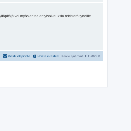
lläpitäjä voi myös antaa erityisoikeuksia rekisteröityneille
Viesti Ylläpidolle
Poista evästeet
Kaikki ajat ovat
UTC+02:00