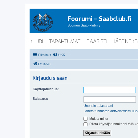
Foorumi – Saabclub.fi
Suomen Saab-klubi ry
KLUBI
TAPAHTUMAT
SAABISTI
JÄSENEKS
Pikalinkit
UKK
Etusivu
Kirjaudu sisään
Käyttäjätunnus:
Salasana:
Unohdin salasanani
Lähetä tunnusten aktivointiviesti uud
Muista minut
Piilota käyttäjätunnukseni tällä k