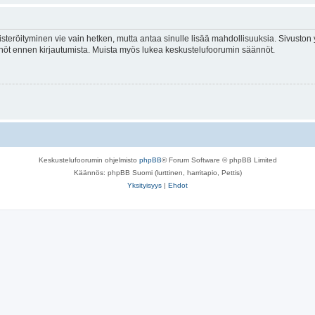
isteröityminen vie vain hetken, mutta antaa sinulle lisää mahdollisuuksia. Sivuston y
tännöt ennen kirjautumista. Muista myös lukea keskustelufoorumin säännöt.
Keskustelufoorumin ohjelmisto
phpBB
® Forum Software © phpBB Limited
Käännös: phpBB Suomi (lurttinen, harritapio, Pettis)
Yksityisyys
|
Ehdot