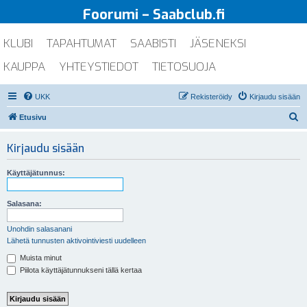
Foorumi – Saabclub.fi
KLUBI
TAPAHTUMAT
SAABISTI
JÄSENEKSI
KAUPPA
YHTEYSTIEDOT
TIETOSUOJA
UKK
Rekisteröidy
Kirjaudu sisään
E
Etusivu
t
Kirjaudu sisään
s
i
Käyttäjätunnus:
Salasana:
Unohdin salasanani
Lähetä tunnusten aktivointiviesti uudelleen
Muista minut
Piilota käyttäjätunnukseni tällä kertaa