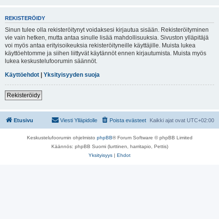
REKISTERÖIDY
Sinun tulee olla rekisteröitynyt voidaksesi kirjautua sisään. Rekisteröityminen
vie vain hetken, mutta antaa sinulle lisää mahdollisuuksia. Sivuston ylläpitäjä
voi myös antaa erityisoikeuksia rekisteröityneille käyttäjille. Muista lukea
käyttöehtomme ja siihen liittyvät käytännöt ennen kirjautumista. Muista myös
lukea keskustelufoorumin säännöt.
Käyttöehdot
|
Yksityisyyden suoja
Rekisteröidy
Etusivu
Viesti Ylläpidolle
Poista evästeet
Kaikki ajat ovat
UTC+02:00
Keskustelufoorumin ohjelmisto
phpBB
® Forum Software © phpBB Limited
Käännös: phpBB Suomi (lurttinen, harritapio, Pettis)
Yksityisyys
|
Ehdot