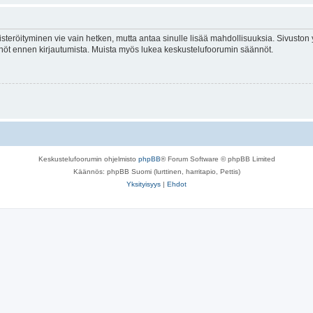
isteröityminen vie vain hetken, mutta antaa sinulle lisää mahdollisuuksia. Sivuston y
tännöt ennen kirjautumista. Muista myös lukea keskustelufoorumin säännöt.
Keskustelufoorumin ohjelmisto
phpBB
® Forum Software © phpBB Limited
Käännös: phpBB Suomi (lurttinen, harritapio, Pettis)
Yksityisyys
|
Ehdot