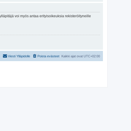
lläpitäjä voi myös antaa erityisoikeuksia rekisteröityneille
Viesti Ylläpidolle
Poista evästeet
Kaikki ajat ovat
UTC+02:00