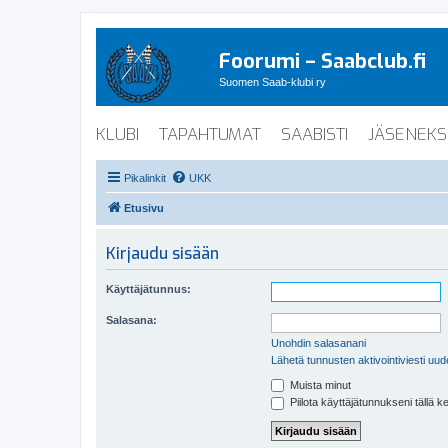
Foorumi – Saabclub.fi
Suomen Saab-klubi ry
KLUBI
TAPAHTUMAT
SAABISTI
JÄSENEKS
Pikalinkit
UKK
Etusivu
Kirjaudu sisään
Käyttäjätunnus:
Salasana:
Unohdin salasanani
Lähetä tunnusten aktivointiviesti uud
Muista minut
Piilota käyttäjätunnukseni tällä k