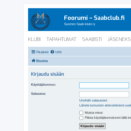
Foorumi – Saabclub.fi
Suomen Saab-klubi ry
KLUBI
TAPAHTUMAT
SAABISTI
JÄSENEKS
Pikalinkit
UKK
Etusivu
Kirjaudu sisään
Käyttäjätunnus:
Salasana:
Unohdin salasanani
Lähetä tunnusten aktivointiviesti uud
Muista minut
Piilota käyttäjätunnukseni tällä k