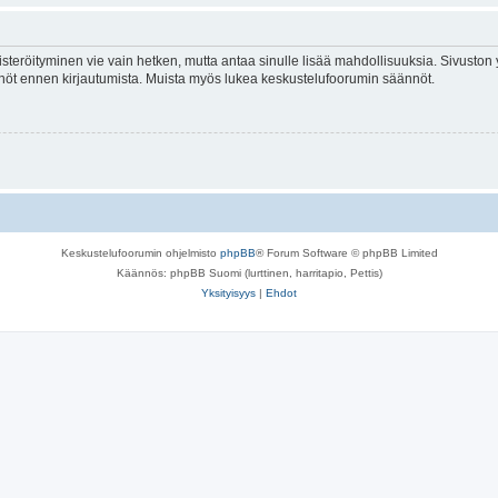
isteröityminen vie vain hetken, mutta antaa sinulle lisää mahdollisuuksia. Sivuston y
tännöt ennen kirjautumista. Muista myös lukea keskustelufoorumin säännöt.
Keskustelufoorumin ohjelmisto
phpBB
® Forum Software © phpBB Limited
Käännös: phpBB Suomi (lurttinen, harritapio, Pettis)
Yksityisyys
|
Ehdot