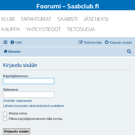
Foorumi – Saabclub.fi
KLUBI
TAPAHTUMAT
SAABISTI
JÄSENEKSI
KAUPPA
YHTEYSTIEDOT
TIETOSUOJA
UKK
Rekisteröidy
Kirjaudu sisään
E
Etusivu
t
Kirjaudu sisään
s
i
Käyttäjätunnus:
Salasana:
Unohdin salasanani
Lähetä tunnusten aktivointiviesti uudelleen
Muista minut
Piilota käyttäjätunnukseni tällä kertaa