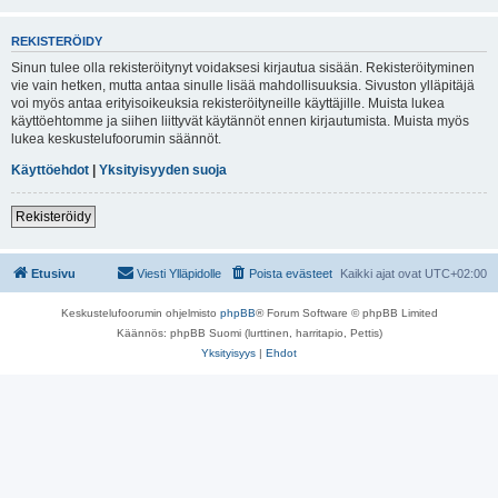
REKISTERÖIDY
Sinun tulee olla rekisteröitynyt voidaksesi kirjautua sisään. Rekisteröityminen
vie vain hetken, mutta antaa sinulle lisää mahdollisuuksia. Sivuston ylläpitäjä
voi myös antaa erityisoikeuksia rekisteröityneille käyttäjille. Muista lukea
käyttöehtomme ja siihen liittyvät käytännöt ennen kirjautumista. Muista myös
lukea keskustelufoorumin säännöt.
Käyttöehdot
|
Yksityisyyden suoja
Rekisteröidy
Etusivu
Viesti Ylläpidolle
Poista evästeet
Kaikki ajat ovat
UTC+02:00
Keskustelufoorumin ohjelmisto
phpBB
® Forum Software © phpBB Limited
Käännös: phpBB Suomi (lurttinen, harritapio, Pettis)
Yksityisyys
|
Ehdot