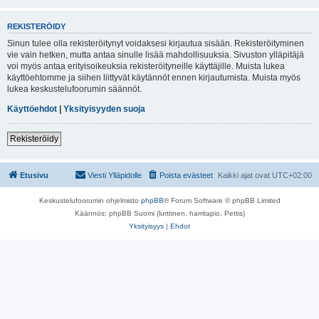
REKISTERÖIDY
Sinun tulee olla rekisteröitynyt voidaksesi kirjautua sisään. Rekisteröityminen
vie vain hetken, mutta antaa sinulle lisää mahdollisuuksia. Sivuston ylläpitäjä
voi myös antaa erityisoikeuksia rekisteröityneille käyttäjille. Muista lukea
käyttöehtomme ja siihen liittyvät käytännöt ennen kirjautumista. Muista myös
lukea keskustelufoorumin säännöt.
Käyttöehdot
|
Yksityisyyden suoja
Rekisteröidy
Etusivu
Viesti Ylläpidolle
Poista evästeet
Kaikki ajat ovat
UTC+02:00
Keskustelufoorumin ohjelmisto
phpBB
® Forum Software © phpBB Limited
Käännös: phpBB Suomi (lurttinen, harritapio, Pettis)
Yksityisyys
|
Ehdot