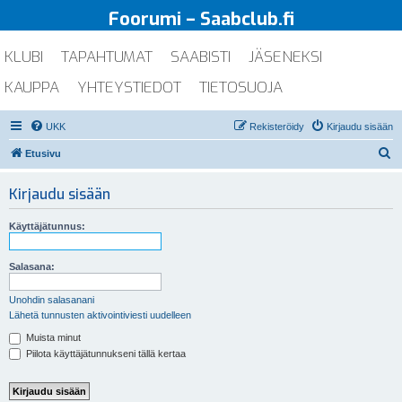
Foorumi – Saabclub.fi
KLUBI
TAPAHTUMAT
SAABISTI
JÄSENEKSI
KAUPPA
YHTEYSTIEDOT
TIETOSUOJA
UKK
Rekisteröidy
Kirjaudu sisään
E
Etusivu
t
Kirjaudu sisään
s
i
Käyttäjätunnus:
Salasana:
Unohdin salasanani
Lähetä tunnusten aktivointiviesti uudelleen
Muista minut
Piilota käyttäjätunnukseni tällä kertaa