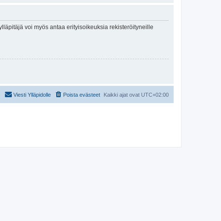
lläpitäjä voi myös antaa erityisoikeuksia rekisteröityneille
Viesti Ylläpidolle
Poista evästeet
Kaikki ajat ovat
UTC+02:00