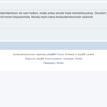
isteröityminen vie vain hetken, mutta antaa sinulle lisää mahdollisuuksia. Sivuston y
tännöt ennen kirjautumista. Muista myös lukea keskustelufoorumin säännöt.
Keskustelufoorumin ohjelmisto
phpBB
® Forum Software © phpBB Limited
Käännös: phpBB Suomi (lurttinen, harritapio, Pettis)
Yksityisyys
|
Ehdot