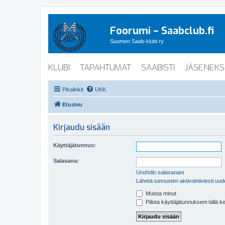
Foorumi – Saabclub.fi
Suomen Saab-klubi ry
KLUBI
TAPAHTUMAT
SAABISTI
JÄSENEKS
Pikalinkit
UKK
Etusivu
Kirjaudu sisään
Käyttäjätunnus:
Salasana:
Unohdin salasanani
Lähetä tunnusten aktivointiviesti uud
Muista minut
Piilota käyttäjätunnukseni tällä k