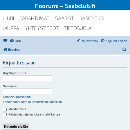
Foorumi – Saabclub.fi
KLUBI
TAPAHTUMAT
SAABISTI
JÄSENEKSI
KAUPPA
YHTEYSTIEDOT
TIETOSUOJA
UKK
Rekisteröidy
Kirjaudu sisään
E
Etusivu
t
Kirjaudu sisään
s
i
Käyttäjätunnus:
Salasana:
Unohdin salasanani
Lähetä tunnusten aktivointiviesti uudelleen
Muista minut
Piilota käyttäjätunnukseni tällä kertaa