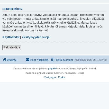
REKISTERÖIDY
Sinun tulee olla rekisteröitynyt voidaksesi kirjautua sisään. Rekisteröityminen
vie vain hetken, mutta antaa sinulle lisää mahdollisuuksia. Sivuston ylläpitäjä
voi myös antaa erityisoikeuksia rekisteröityneille käyttäjille. Muista lukea
käyttöehtomme ja siihen liittyvät käytännöt ennen kirjautumista. Muista myös
lukea keskustelufoorumin säännöt.
Käyttöehdot
|
Yksityisyyden suoja
Rekisteröidy
Etusivu
Viesti Ylläpidolle
Poista evästeet
Kaikki ajat ovat
UTC+02:00
Keskustelufoorumin ohjelmisto
phpBB
® Forum Software © phpBB Limited
Käännös: phpBB Suomi (lurttinen, harritapio, Pettis)
Yksityisyys
|
Ehdot