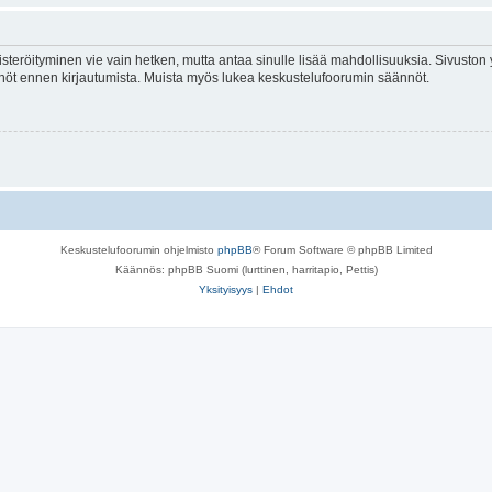
isteröityminen vie vain hetken, mutta antaa sinulle lisää mahdollisuuksia. Sivuston y
tännöt ennen kirjautumista. Muista myös lukea keskustelufoorumin säännöt.
Keskustelufoorumin ohjelmisto
phpBB
® Forum Software © phpBB Limited
Käännös: phpBB Suomi (lurttinen, harritapio, Pettis)
Yksityisyys
|
Ehdot