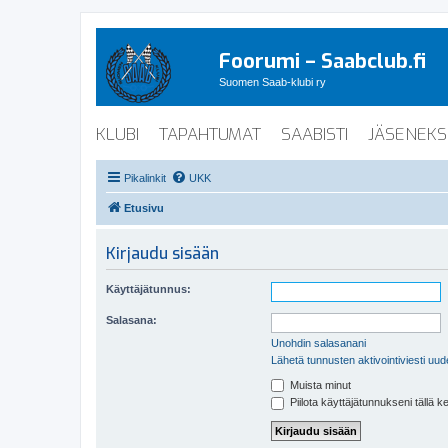
Foorumi – Saabclub.fi
Suomen Saab-klubi ry
KLUBI
TAPAHTUMAT
SAABISTI
JÄSENEKS
Pikalinkit
UKK
Etusivu
Kirjaudu sisään
Käyttäjätunnus:
Salasana:
Unohdin salasanani
Lähetä tunnusten aktivointiviesti uud
Muista minut
Piilota käyttäjätunnukseni tällä k