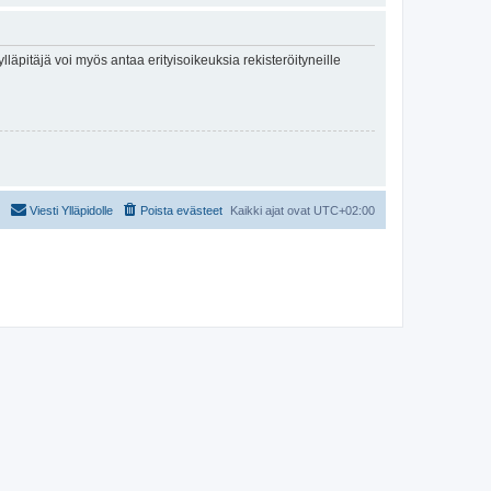
lläpitäjä voi myös antaa erityisoikeuksia rekisteröityneille
Viesti Ylläpidolle
Poista evästeet
Kaikki ajat ovat
UTC+02:00