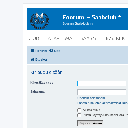
Foorumi – Saabclub.fi
Suomen Saab-klubi ry
KLUBI
TAPAHTUMAT
SAABISTI
JÄSENEKS
Pikalinkit
UKK
Etusivu
Kirjaudu sisään
Käyttäjätunnus:
Salasana:
Unohdin salasanani
Lähetä tunnusten aktivointiviesti uud
Muista minut
Piilota käyttäjätunnukseni tällä k