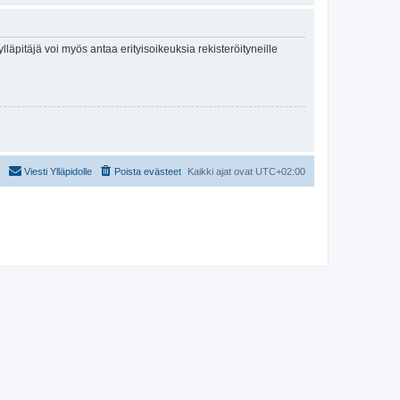
lläpitäjä voi myös antaa erityisoikeuksia rekisteröityneille
Viesti Ylläpidolle
Poista evästeet
Kaikki ajat ovat
UTC+02:00