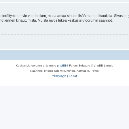
isteröityminen vie vain hetken, mutta antaa sinulle lisää mahdollisuuksia. Sivuston y
tännöt ennen kirjautumista. Muista myös lukea keskustelufoorumin säännöt.
Keskustelufoorumin ohjelmisto
phpBB
® Forum Software © phpBB Limited
Käännös: phpBB Suomi (lurttinen, harritapio, Pettis)
Yksityisyys
|
Ehdot