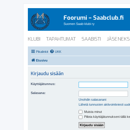
Foorumi – Saabclub.fi
Suomen Saab-klubi ry
KLUBI
TAPAHTUMAT
SAABISTI
JÄSENEKS
Pikalinkit
UKK
Etusivu
Kirjaudu sisään
Käyttäjätunnus:
Salasana:
Unohdin salasanani
Lähetä tunnusten aktivointiviesti uud
Muista minut
Piilota käyttäjätunnukseni tällä k