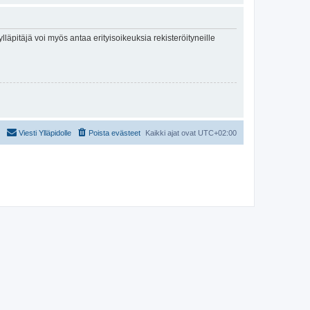
lläpitäjä voi myös antaa erityisoikeuksia rekisteröityneille
Viesti Ylläpidolle
Poista evästeet
Kaikki ajat ovat
UTC+02:00