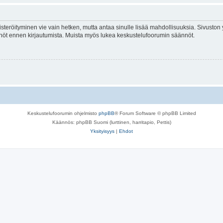
isteröityminen vie vain hetken, mutta antaa sinulle lisää mahdollisuuksia. Sivuston y
tännöt ennen kirjautumista. Muista myös lukea keskustelufoorumin säännöt.
Keskustelufoorumin ohjelmisto
phpBB
® Forum Software © phpBB Limited
Käännös: phpBB Suomi (lurttinen, harritapio, Pettis)
Yksityisyys
|
Ehdot